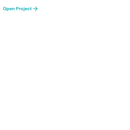
Open Project
Next Project
Strawinskyhuis Amsterdam