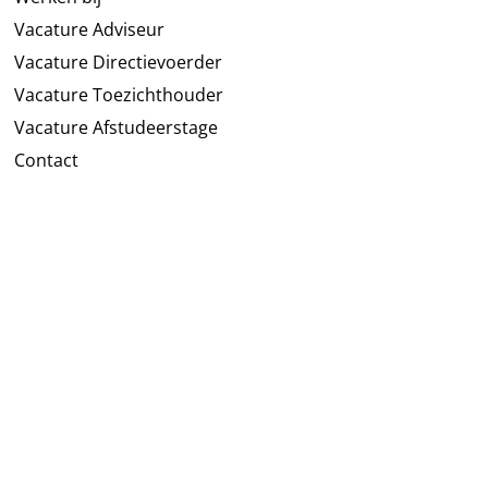
Vacature Adviseur
Vacature Directievoerder
Vacature Toezichthouder
Vacature Afstudeerstage
Contact
DVP B.V.
Hoofdkantoor
Prinses Alexialaan 6
2496 XA Den Haag
Nederland
DVP B.V.