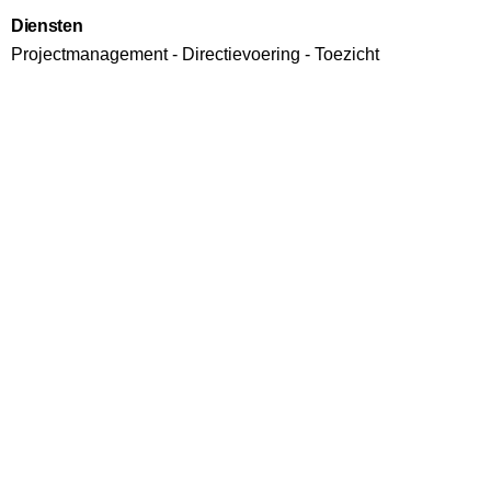
Diensten
Projectmanagement - Directievoering - Toezicht
Next Project
DVP Kantoorvilla's Ypenburg